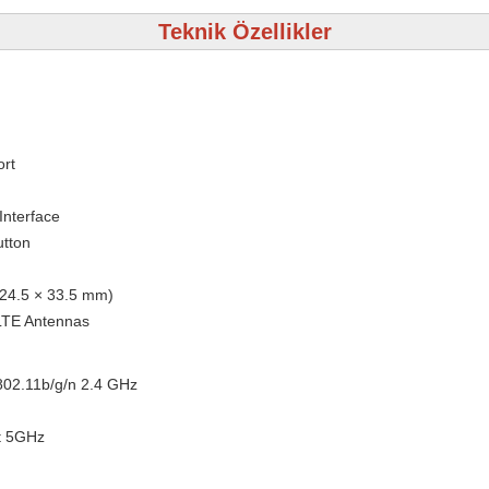
Teknik Özellikler
rt
Interface
tton
 124.5 × 33.5 mm)
LTE Antennas
802.11b/g/n 2.4 GHz
t 5GHz