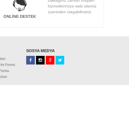
Dilediğiniz zaman müşteri
hizmetlerimize web sitemiz
üzerinden ulaşabilirsiniz.
ONLINE DESTEK
SOSYA MEDYA
ları
irim Formu
 Formu
irimi
NGSTON
CORSAIR
SI Notebook
TOSHIBA Notebook
p Telefonları