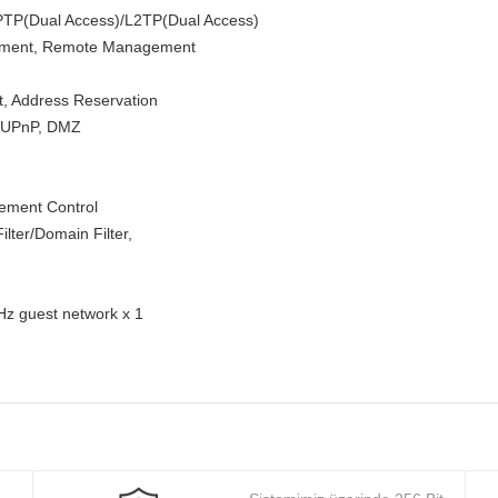
PTP(Dual Access)/L2TP(Dual Access)
gement, Remote Management
st, Address Reservation
g, UPnP, DMZ
gement Control
ilter/Domain Filter,
Hz guest network x 1