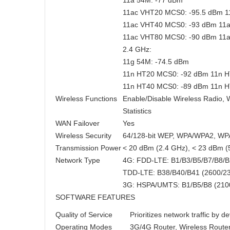
11a 54M: -77 dBm
11ac VHT20 MCS0: -95.5 dBm 
11ac VHT40 MCS0: -93 dBm 11
11ac VHT80 MCS0: -90 dBm 11
2.4 GHz:
11g 54M: -74.5 dBm
11n HT20 MCS0: -92 dBm 11n 
11n HT40 MCS0: -89 dBm 11n 
Wireless Functions
Enable/Disable Wireless Radio,
Statistics
WAN Failover
Yes
Wireless Security
64/128-bit WEP, WPA/WPA2, WP
Transmission Power
< 20 dBm (2.4 GHz), < 23 dBm (
Network Type
4G: FDD-LTE: B1/B3/B5/B7/B8/B
TDD-LTE: B38/B40/B41 (2600/2
3G: HSPA/UMTS: B1/B5/B8 (210
SOFTWARE FEATURES
Quality of Service
Prioritizes network traffic by d
Operating Modes
3G/4G Router, Wireless Route