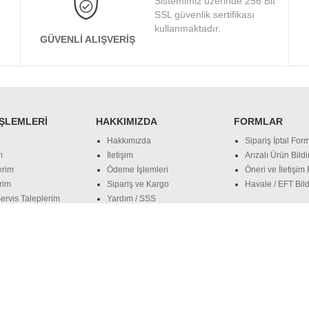
Sistemimiz üzerinde 256 Bit
SSL güvenlik sertifikası
kullanmaktadır.
GÜVENLI ALIŞVERIŞ
İŞLEMLERI
HAKKIMIZDA
FORMLAR
Hakkımızda
Sipariş İptal Form
m
İletişim
Arızalı Ürün Bild
erim
Ödeme İşlemleri
Öneri ve İletişim
rim
Sipariş ve Kargo
Havale / EFT Bild
ervis Taleplerim
Yardım / SSS
 ve Gizlilik
Banka Hesaplarımız
Markalarımız
Apple
Samsung
MSI
Hp
Intel
Amd
WESTERN DIGITAL
KI
US Notebook
DELL Notebook
HP Noteboook
LENOVO Notebook
M
lefonları
Lenovo Cep Telefonları
Samsung Cep Telefonları
XIAOMI Ce