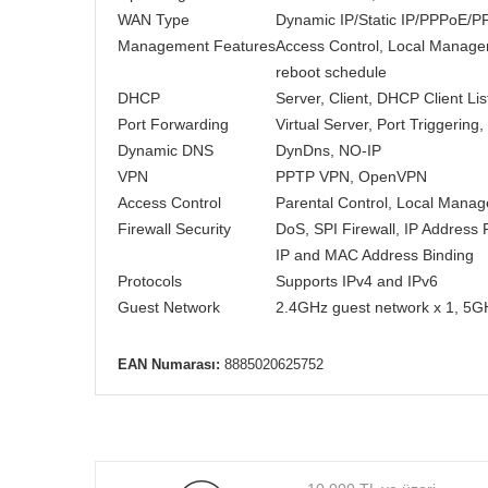
WAN Type
Dynamic IP/Static IP/PPPoE/P
Management Features
Access Control, Local Mana
reboot schedule
DHCP
Server, Client, DHCP Client Li
Port Forwarding
Virtual Server, Port Triggerin
Dynamic DNS
DynDns, NO-IP
VPN
PPTP VPN, OpenVPN
Access Control
Parental Control, Local Mana
Firewall Security
DoS, SPI Firewall, IP Address F
IP and MAC Address Binding
Protocols
Supports IPv4 and IPv6
Guest Network
2.4GHz guest network x 1, 5G
EAN Numarası:
8885020625752