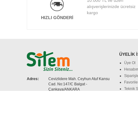
10.000 TL ve üzeri
alışverişlerinizde ücretsiz
kargo
HIZLI GÖNDERI
ÜYELIK 
Üye Ol
Hesabı
Siparişl
Adres:
Cevizlidere Mah. Ceyhun Atuf Kansu
Favorile
Cad. No:147/C Balgat -
Teknik S
Çankaya/ANKARA
Telefon:
0312 350 03 33
Güvenlik
E-mail:
info@sitem.com.tr
ÖNE ÇIKAN MARKALAR:
Asus
Dell
Toshiba
Lenovo
NOTEBOOKLAR:
ACER Notebook
APPLE Notebook
AS
CEP TELEFONLARI:
Apple Cep Telefonları
HUAWEI Cep Te