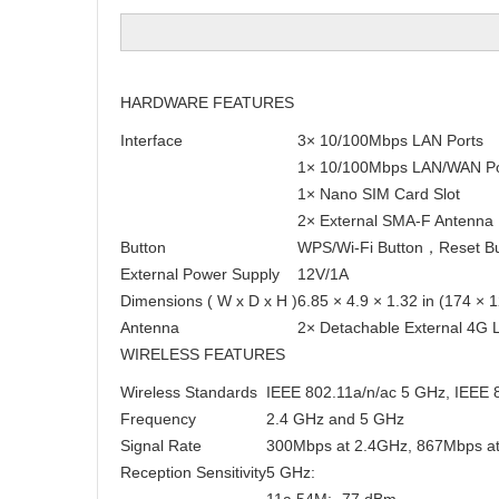
HARDWARE FEATURES
Interface
3× 10/100Mbps LAN Ports
1× 10/100Mbps LAN/WAN Po
1× Nano SIM Card Slot
2× External SMA-F Antenna 
Button
WPS/Wi-Fi Button，Reset Bu
External Power Supply
12V/1A
Dimensions ( W x D x H )
6.85 × 4.9 × 1.32 in (174 ×
Antenna
2× Detachable External 4G 
WIRELESS FEATURES
Wireless Standards
IEEE 802.11a/n/ac 5 GHz, IEEE 
Frequency
2.4 GHz and 5 GHz
Signal Rate
300Mbps at 2.4GHz, 867Mbps a
Reception Sensitivity
5 GHz: