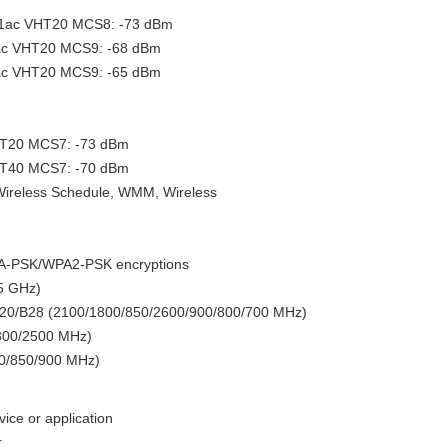
11ac VHT20 MCS8: -73 dBm
ac VHT20 MCS9: -68 dBm
ac VHT20 MCS9: -65 dBm
HT20 MCS7: -73 dBm
HT40 MCS7: -70 dBm
 Wireless Schedule, WMM, Wireless
A-PSK/WPA2-PSK encryptions
5 GHz)
20/B28 (2100/1800/850/2600/900/800/700 MHz)
300/2500 MHz)
0/850/900 MHz)
evice or application
r