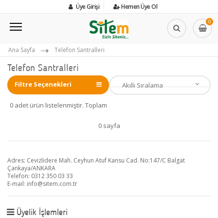
Üye Girişi
Hemen Üye Ol
0
Ana Sayfa
Telefon Santralleri
Telefon Santralleri
Filtre Seçenekleri
0 adet ürün listelenmiştir. Toplam
0 sayfa
Adres: Cevizlidere Mah. Ceyhun Atuf Kansu Cad. No:147/C Balgat
Çankaya/ANKARA
Telefon: 0312 350 03 33
E-mail:
info@sitem.com.tr
Üyelik İşlemleri