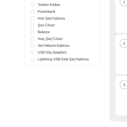
1
LG
Telefon Kılıfları
MIRAX
Powerbank
PHILIPS
Hızlı Şarj Kablosu
PRODA
Şarj Cihazı
QPORT
Batarya
RAVPOWER
Araç Şarj Cihazı
2
SAMSUNG
Veri Aktarım Kablosu
S-LINK
USB Güç Adaptörü
SNOPY
Lightning USB Data Şarj Kablosu
SOULTECH
Şarj Kablosu
TP-LINK
3D Sanal Gerçeklik Gözlüğü
TRUST
Kulaklık Jakı Adaptörü
TTEC
3
Kablosuz Hızlı Şarj Cihazı
TUNÇMATİK
Bluetooth Selfie Çubuğu
VERBATIM
Kablosuz Şarj Kutusu
XIAOMI
Görüntü Aktarım Kablosu
USB HUB ve Kart Okuyucu
Gamepad Telefon Tutucu