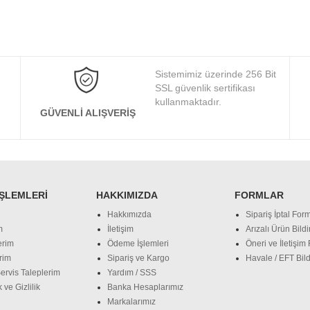
Sistemimiz üzerinde 256 Bit
SSL güvenlik sertifikası
kullanmaktadır.
GÜVENLI ALIŞVERIŞ
İŞLEMLERI
HAKKIMIZDA
FORMLAR
Hakkımızda
Sipariş İptal Form
m
İletişim
Arızalı Ürün Bild
erim
Ödeme İşlemleri
Öneri ve İletişim
rim
Sipariş ve Kargo
Havale / EFT Bild
ervis Taleplerim
Yardım / SSS
 ve Gizlilik
Banka Hesaplarımız
Markalarımız