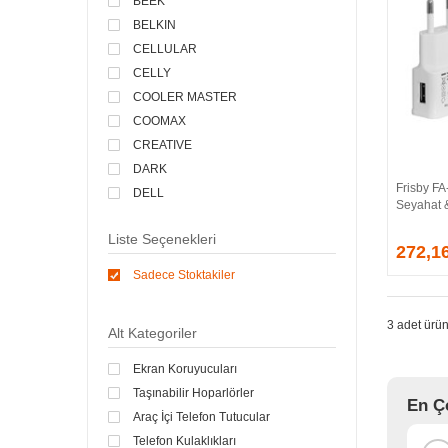
BEEK
BELKIN
CELLULAR
CELLY
COOLER MASTER
COOMAX
CREATIVE
DARK
Frisby F
DELL
Seyahat &
DEXIM
Liste Seçenekleri
DOOLIKE
272,1
ENERGIZER
Sadece Stoktakiler
EVEREST
FRISBY
3 adet ürün
Alt Kategoriler
HADRON
HUAWEI
Ekran Koruyucuları
HYTECH
Taşınabilir Hoparlörler
En Ço
JOYROOM
Araç İçi Telefon Tutucular
LENOVO
Telefon Kulaklıkları