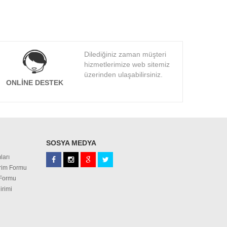
Dilediğiniz zaman müşteri
hizmetlerimize web sitemiz
üzerinden ulaşabilirsiniz.
ONLINE DESTEK
SOSYA MEDYA
ları
irim Formu
 Formu
irimi