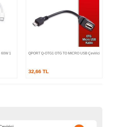
C 60W 1
QPORT Q-OTG1 OTG TO MICRO USB Çevirici
Sepete Ekle
32,66 TL
virici