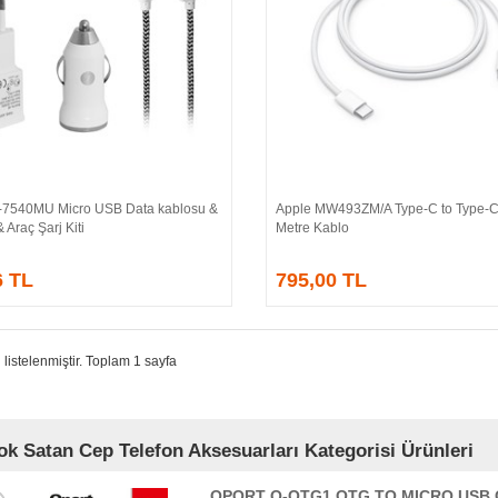
A-7540MU Micro USB Data kablosu &
Apple MW493ZM/A Type-C to Type-
Sepete Ekle
Sepete Ekle
 Araç Şarj Kiti
Metre Kablo
6 TL
795,00 TL
 listelenmiştir. Toplam 1 sayfa
k Satan Cep Telefon Aksesuarları Kategorisi Ürünleri
QPORT Q-OTG1 OTG TO MICRO USB Çe