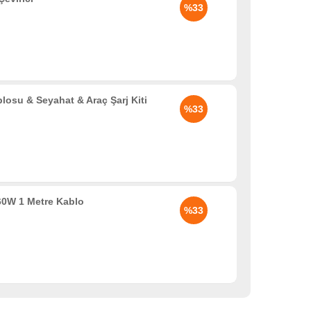
%33
osu & Seyahat & Araç Şarj Kiti
%33
0W 1 Metre Kablo
%33