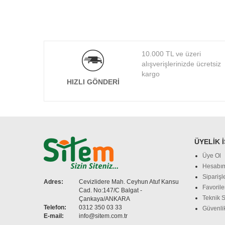
10.000 TL ve üzeri
alışverişlerinizde ücretsiz
kargo
HIZLI GÖNDERI
ÜYELIK 
Üye Ol
Hesabı
Siparişl
Adres:
Cevizlidere Mah. Ceyhun Atuf Kansu
Favorile
Cad. No:147/C Balgat -
Teknik S
Çankaya/ANKARA
Telefon:
0312 350 03 33
Güvenlik
E-mail:
info@sitem.com.tr