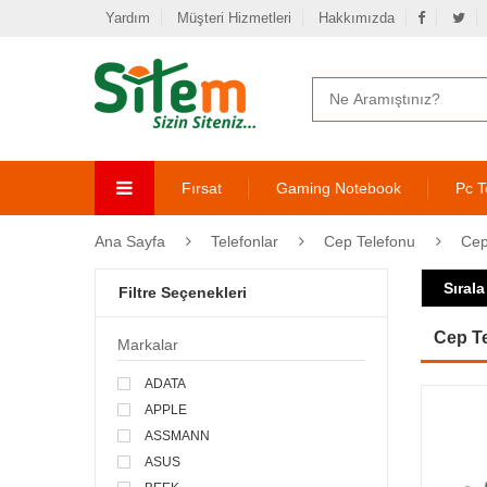
Yardım
Müşteri Hizmetleri
Hakkımızda
Fırsat
Gaming Notebook
Pc T
Ana Sayfa
Telefonlar
Cep Telefonu
Cep
Sırala
Filtre Seçenekleri
Cep Te
Markalar
ADATA
APPLE
ASSMANN
ASUS