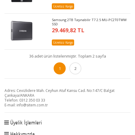
Ücretsiz Kargo
Samsung 2TB Taşınabilir T7 2.5 MU-PC2T0TWW
SSD
29.469,82 TL
Ücretsiz Kargo
36 adet ürün listelenmiştir. Toplam 2 sayfa
1
2
Adres: Cevizlidere Mah. Ceyhun Atuf Kansu Cad. No:147/C Balgat
Çankaya/ANKARA
Telefon: 0312 350 03 33
E-mail:
info@sitem.com.tr
Üyelik İşlemleri
Hakkımızda