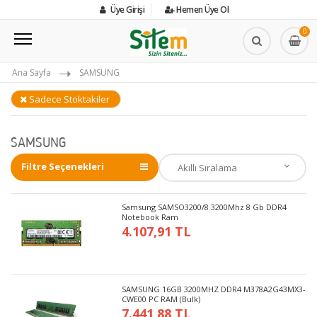
Üye Girişi
Hemen Üye Ol
0
Ana Sayfa
SAMSUNG
Sadece Stoktakiler
SAMSUNG
Filtre Seçenekleri
Samsung SAMSO3200/8 3200Mhz 8 Gb DDR4
Notebook Ram
4.107,91 TL
SAMSUNG 16GB 3200MHZ DDR4 M378A2G43MX3-
CWE00 PC RAM (Bulk)
7.441,88 TL