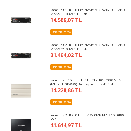
Samsung 1TB 990 Pro NVMe M.2 7450/6900 MB/s
MZ-V9P1T0BW SSD Disk
14.586,07 TL
Ücretsiz Kargo
Samsung 2TB 990 Pro NVMe M.2 7450/6900 MB/s
MZ-V9P2T0BW SSD Disk
31.494,02 TL
Ücretsiz Kargo
Samsung T7 Shield 1TB USB3.2 1050/1000MB/s
(MU-PE1T0K/WW) Bej Taşınabilir SSD Disk
14.228,86 TL
Ücretsiz Kargo
Samsung 2TB 870 Evo 560/530MB MZ-77E2T0BW
SSD
41.614,97 TL