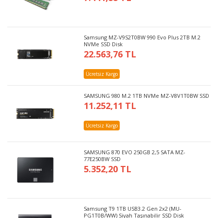
Samsung MZ-V9S2T0BW 990 Evo Plus 2TB M.2
NVMe SSD Disk
22.563,76 TL
Ücretsiz Kargo
SAMSUNG 980 M.2 1TB NVMe MZ-V8V1T0BW SSD
11.252,11 TL
Ücretsiz Kargo
SAMSUNG 870 EVO 250GB 2,5 SATA MZ-
77E250BW SSD
5.352,20 TL
Samsung T9 1TB USB3.2 Gen 2x2 (MU-
PG1T0B/WW) Siyah Taşınabilir SSD Disk