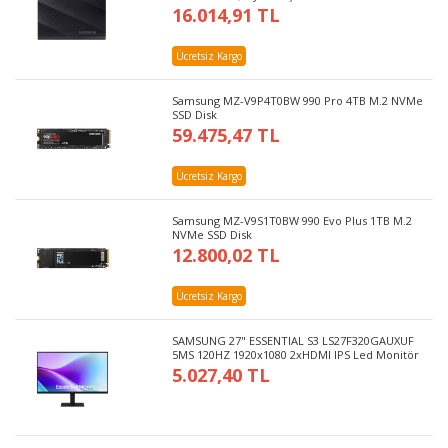
16.014,91 TL
Ücretsiz Kargo
Samsung MZ-V9P4T0BW 990 Pro 4TB M.2 NVMe
SSD Disk
59.475,47 TL
Ücretsiz Kargo
Samsung MZ-V9S1T0BW 990 Evo Plus 1TB M.2
NVMe SSD Disk
12.800,02 TL
Ücretsiz Kargo
SAMSUNG 27" ESSENTIAL S3 LS27F320GAUXUF
5MS 120HZ 1920x1080 2xHDMI IPS Led Monitör
5.027,40 TL