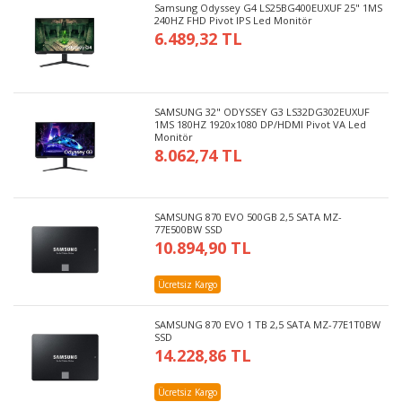
Samsung Odyssey G4 LS25BG400EUXUF 25" 1MS
240HZ FHD Pivot IPS Led Monitör
6.489,32 TL
SAMSUNG 32" ODYSSEY G3 LS32DG302EUXUF
1MS 180HZ 1920x1080 DP/HDMI Pivot VA Led
Monitör
8.062,74 TL
SAMSUNG 870 EVO 500GB 2,5 SATA MZ-
77E500BW SSD
10.894,90 TL
Ücretsiz Kargo
SAMSUNG 870 EVO 1 TB 2,5 SATA MZ-77E1T0BW
SSD
14.228,86 TL
Ücretsiz Kargo