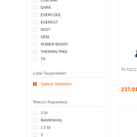
CORSAIR
DARK
EVERCOOL
EVEREST
NZXT
OEM
POWER BOOST
THERMALTAKE
TX
ZALMAN
TX TXCCT
Liste Seçenekleri
Sadece Stoktakiler
237,0
Macun Kapasitesi
3 Gr
Belirtilmemiş
1.5 Gr
3