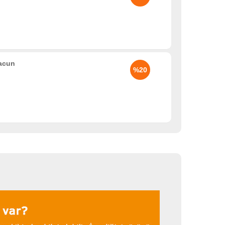
acun
%20