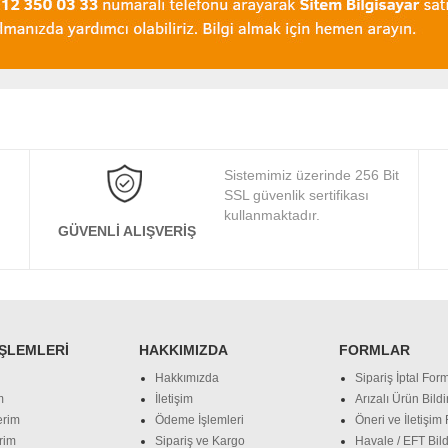
Sistemimiz üzerinde 256 Bit
SSL güvenlik sertifikası
kullanmaktadır.
GÜVENLI ALIŞVERIŞ
İŞLEMLERI
HAKKIMIZDA
FORMLAR
Hakkımızda
Sipariş İptal Form
m
İletişim
Arızalı Ürün Bild
erim
Ödeme İşlemleri
Öneri ve İletişim
rim
Sipariş ve Kargo
Havale / EFT Bild