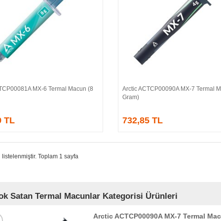
CTCP00081A MX-6 Termal Macun (8
Arctic ACTCP00090A MX-7 Termal M
Sepete Ekle
Sepete Ekle
Gram)
9 TL
732,85 TL
 listelenmiştir. Toplam 1 sayfa
ok Satan Termal Macunlar Kategorisi Ürünleri
Arctic ACTCP00090A MX-7 Termal Mac