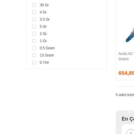
30 Gr
4 Gr
3.5 Gr
5 Gr
2 Gr
1 Gr
0.5 Gram
Arctic A
15 Gram
Gram)
0.7ml
20gr
654,8
8 Gr
5 adet ürün
En Ç
1