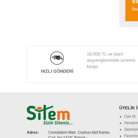
10.000 TL ve üzeri
alışverişlerinizde ücretsiz
kargo
HIZLI GÖNDERI
ÜYELIK 
Üye Ol
Hesabı
Siparişl
Adres:
Cevizlidere Mah. Ceyhun Atuf Kansu
Favorile
Cad. No:147/C Balgat -