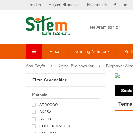
Yardım
Müşteri Hizmetleri
Hakkımızda
Fırsat
Gaming Notebook
Pc T
Ana Sayfa
Kişisel Bilgisayarlar
Bilgisayar Aks
Filtre Seçenekleri
Sırala
Markalar
Terma
AEROCOOL
AKASA
ARCTIC
COOLER MASTER