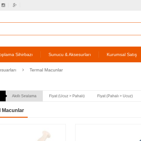
oplama Sihirbazı
Sunucu & Aksesurları
Kurumsal Satış
esuarları
Termal Macunlar
Akıllı Sıralama
Fiyat (Ucuz > Pahalı)
Fiyat (Pahalı > Ucuz)
l Macunlar