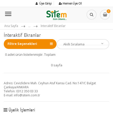
Üye Girişi
Hemen Üye Ol
0
Ana Sayfa
...
İnteraktif Ekranlar
İnteraktif Ekranlar
Filtre Seçenekleri
0 adet ürün listelenmiştir. Toplam
0 sayfa
Adres: Cevizlidere Mah. Ceyhun Atuf Kansu Cad. No:147/C Balgat
Çankaya/ANKARA
Telefon: 0312 350 03 33
E-mail:
info@sitem.com.tr
Üyelik İşlemleri