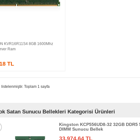
N KVR16R11S4 8GB 1600Mhz
Sepete Ekle
rver Ram
,18 TL
 listelenmiştir. Toplam 1 sayfa
k Satan Sunucu Bellekleri Kategorisi Ürünleri
Kingston KCP556UD8-32 32GB DDR5 
DIMM Sunucu Bellek
33.974,64 TL