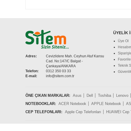
ÜYELIK 
Üye Ol
Hesabı
Siparişl
Adres:
Cevizlidere Mah. Ceyhun Atuf Kansu
Favorile
Cad. No:147/C Balgat -
Teknik S
Çankaya/ANKARA
Telefon:
0312 350 03 33
Güvenlik
E-mail:
info@sitem.com.tr
ÖNE ÇIKAN MARKALAR:
Asus
Dell
Toshiba
Lenovo
NOTEBOOKLAR:
ACER Notebook
APPLE Notebook
AS
CEP TELEFONLARI:
Apple Cep Telefonları
HUAWEI Cep Te