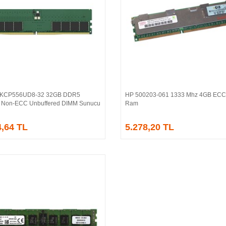
n KCP556UD8-32 32GB DDR5
HP 500203-061 1333 Mhz 4GB ECC
Sepete Ekle
Sepete Ekle
 Non-ECC Unbuffered DIMM Sunucu
Ram
4,64 TL
5.278,20 TL