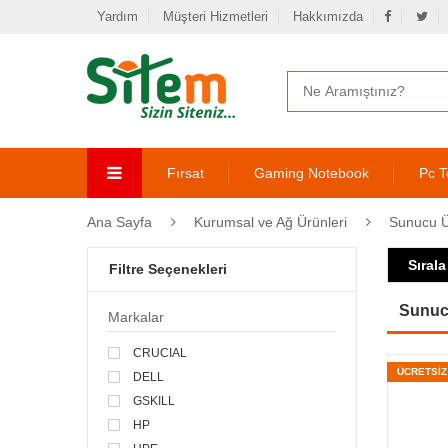
Yardım
Müşteri Hizmetleri
Hakkımızda
Fırsat
Gaming Notebook
Pc T
Ana Sayfa
Kurumsal ve Ağ Ürünleri
Sunucu Ü
Sırala
Filtre Seçenekleri
Sunucu
Markalar
CRUCIAL
ÜCRETSİ
DELL
GSKILL
HP