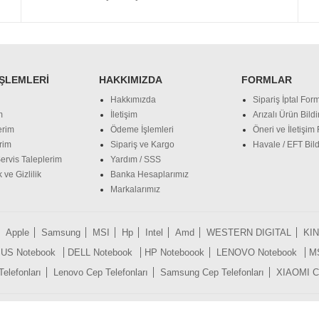
İŞLEMLERI
HAKKIMIZDA
FORMLAR
Hakkımızda
Sipariş İptal Form
m
İletişim
Arızalı Ürün Bild
erim
Ödeme İşlemleri
Öneri ve İletişim
rim
Sipariş ve Kargo
Havale / EFT Bild
ervis Taleplerim
Yardım / SSS
 ve Gizlilik
Banka Hesaplarımız
Markalarımız
Apple
Samsung
MSI
Hp
Intel
Amd
WESTERN DIGITAL
KI
US Notebook
DELL Notebook
HP Noteboook
LENOVO Notebook
M
lefonları
Lenovo Cep Telefonları
Samsung Cep Telefonları
XIAOMI Ce
Tüm Hakları Saklıdır © 2018 sitem.com.tr