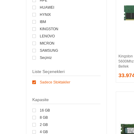
HPE
HUAWEI
HYNIX
IBM
KINGSTON
LENOVO
MICRON
SAMSUNG
Kingsto
Seçiniz
5600Mhz
SYNOLOGY
Bellek
Liste Seçenekleri
33.97
Sadece Stoktakiler
Kapasite
16 GB
8 GB
2 GB
4 GB