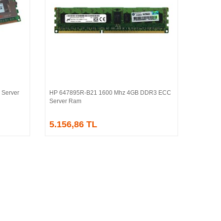
 Server
HP 647895R-B21 1600 Mhz 4GB DDR3 ECC
Sepete Ekle
Server Ram
5.156,86 TL