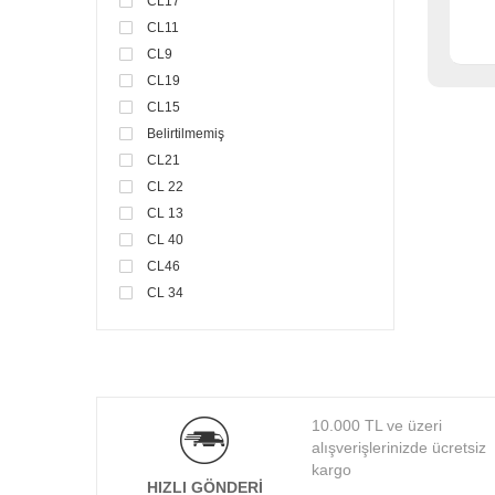
CL17
CL11
CL9
CL19
CL15
Belirtilmemiş
CL21
CL 22
CL 13
CL 40
CL46
CL 34
10.000 TL ve üzeri
alışverişlerinizde ücretsiz
kargo
HIZLI GÖNDERI