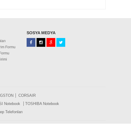
SOSYA MEDYA
ları
irim Formu
 Formu
irimi
NGSTON
CORSAIR
SI Notebook
TOSHIBA Notebook
p Telefonları