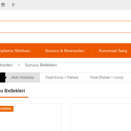
oplama Sihirbazı
Sunucu & Aksesurları
Kurumsal Satış
rünleri
Sunucu Bellekleri
Akıllı Sıralama
Fiyat (Ucuz > Pahalı)
Fiyat (Pahalı > Ucuz)
 Bellekleri
Z KARGO