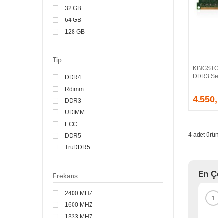
32 GB
64 GB
128 GB
Tip
KINGSTO
DDR3 Se
DDR4
Rdımm
4.550
DDR3
UDIMM
ECC
4 adet ürün
DDR5
TruDDR5
En Ço
Frekans
2400 MHZ
1
1600 MHZ
1333 MHZ