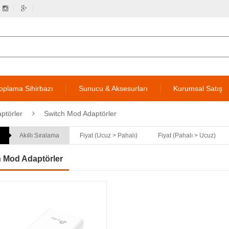
oplama Sihirbazı
Sunucu & Aksesurları
Kurumsal Satış
ptörler
Switch Mod Adaptörler
Akıllı Sıralama
Fiyat (Ucuz > Pahalı)
Fiyat (Pahalı > Ucuz)
h Mod Adaptörler