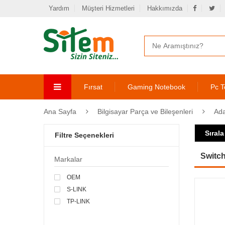
Yardım
Müşteri Hizmetleri
Hakkımızda
Fırsat
Gaming Notebook
Pc T
Ana Sayfa
Bilgisayar Parça ve Bileşenleri
Ada
Sırala
Filtre Seçenekleri
Switc
Markalar
OEM
S-LINK
TP-LINK