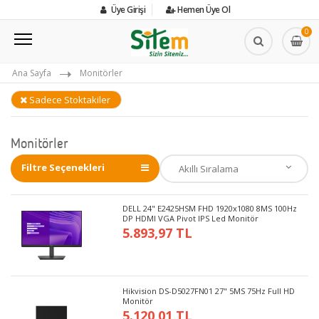
Üye Girişi
Hemen Üye Ol
0
Ana Sayfa
Monitörler
Sadece Stoktakiler
Monitörler
Filtre Seçenekleri
DELL 24" E2425HSM FHD 1920x1080 8MS 100Hz
DP HDMI VGA Pivot IPS Led Monitör
5.893,97 TL
Hikvision DS-D5027FN01 27" 5MS 75Hz Full HD
Monitör
5.120,01 TL