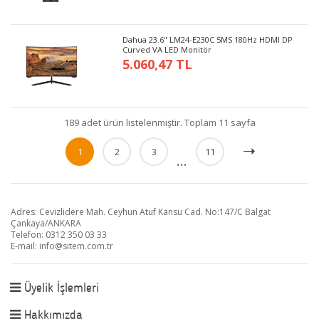
Dahua 23.6" LM24-E230C 5MS 180Hz HDMI DP
Curved VA LED Monitör
5.060,47 TL
189 adet ürün listelenmiştir. Toplam 11 sayfa
1
2
3
11
...
Adres: Cevizlidere Mah. Ceyhun Atuf Kansu Cad. No:147/C Balgat
Çankaya/ANKARA
Telefon: 0312 350 03 33
E-mail:
info@sitem.com.tr
Üyelik İşlemleri
Hakkımızda