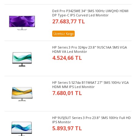
Dell Pro P3425WE 34" 5MS 100Hz UWQHD HDMI
DP Type-C IPS Curved Led Monitör
27.683,77 TL
Ücretsiz Kargo
HP Series 3 Pro 324pv 23.8" 9U5C1AA 5MS VGA
HDMI VA Led Monitör
4.524,66 TL
HP Series 5 527da B11W6AT 27" 5MS 100Hz VGA
HDMI MM IPS Led Monitör
7.680,01 TL
HP 9U5J5UT Series 3 Pro 23.8" 5MS 100Hz Full HD
IPS Monitör
5.893,97 TL