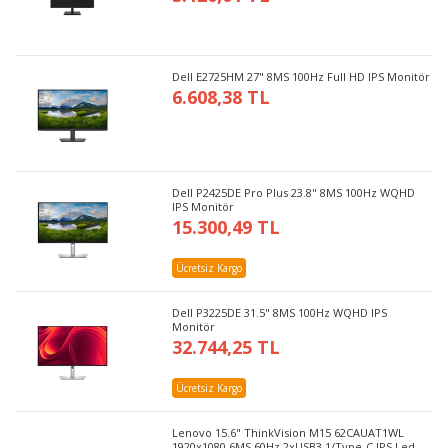
Dell E2725HM 27" 8MS 100Hz Full HD IPS Monitör
6.608,38 TL
Dell P2425DE Pro Plus 23.8" 8MS 100Hz WQHD
IPS Monitör
15.300,49 TL
Ücretsiz Kargo
Dell P3225DE 31.5" 8MS 100Hz WQHD IPS
Monitör
32.744,25 TL
Ücretsiz Kargo
Lenovo 15.6" ThinkVision M15 62CAUAT1WL
1920x1080 6MS 60Hz 2xUSB3.1/Type-C IPS Led