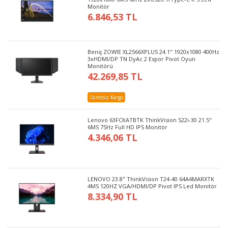
Monitör
6.846,53 TL
Benq ZOWIE XL2566XPLUS 24.1" 1920x1080 400Hz
3xHDMI/DP TN DyAc 2 Espor Pivot Oyun
Monitörü
42.269,85 TL
Ücretsiz Kargo
Lenovo 63FCKATBTK ThinkVision S22i-30 21.5"
6MS 75Hz Full HD IPS Monitör
4.346,06 TL
LENOVO 23.8" ThinkVision T24-40 64A4MARXTK
4MS 120HZ VGA/HDMI/DP Pivot IPS Led Monitör
8.334,90 TL