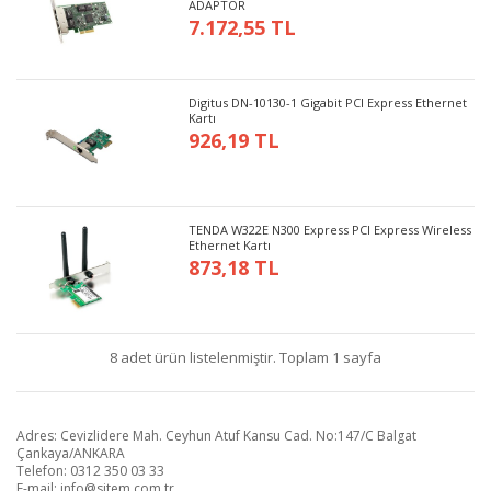
ADAPTÖR
7.172,55 TL
Digitus DN-10130-1 Gigabit PCI Express Ethernet
Kartı
926,19 TL
TENDA W322E N300 Express PCI Express Wireless
Ethernet Kartı
873,18 TL
8 adet ürün listelenmiştir. Toplam 1 sayfa
Adres: Cevizlidere Mah. Ceyhun Atuf Kansu Cad. No:147/C Balgat
Çankaya/ANKARA
Telefon: 0312 350 03 33
E-mail:
info@sitem.com.tr