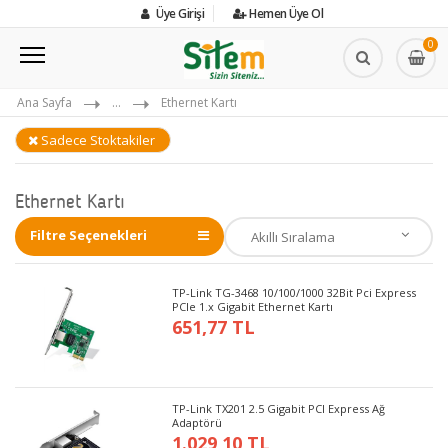
Üye Girişi
Hemen Üye Ol
0
Ana Sayfa
...
Ethernet Kartı
Sadece Stoktakiler
Ethernet Kartı
Filtre Seçenekleri
TP-Link TG-3468 10/100/1000 32Bit Pci Express
PCIe 1.x Gigabit Ethernet Kartı
651,77 TL
TP-Link TX201 2.5 Gigabit PCI Express Ağ
Adaptörü
1.029,10 TL