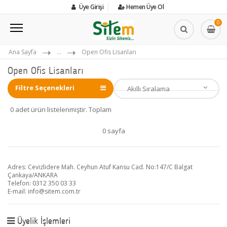
Üye Girişi
Hemen Üye Ol
0
Ana Sayfa
...
Open Ofis Lisanları
Open Ofis Lisanları
Filtre Seçenekleri
0 adet ürün listelenmiştir. Toplam
0 sayfa
Adres: Cevizlidere Mah. Ceyhun Atuf Kansu Cad. No:147/C Balgat
Çankaya/ANKARA
Telefon: 0312 350 03 33
E-mail:
info@sitem.com.tr
Üyelik İşlemleri