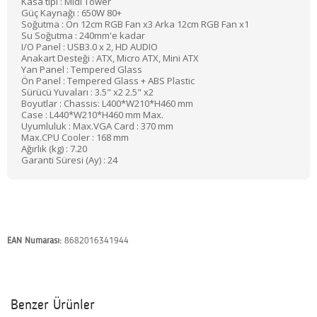
Kasa tipi : Midi Tower
Güç Kaynağı : 650W 80+
Soğutma : Ön 12cm RGB Fan x3 Arka 12cm RGB Fan x1
Su Soğutma : 240mm'e kadar
I/O Panel : USB3.0 x 2, HD AUDIO
Anakart Desteği : ATX, Micro ATX, Mini ATX
Yan Panel : Tempered Glass
Ön Panel : Tempered Glass + ABS Plastic
Sürücü Yuvaları : 3.5" x2 2.5" x2
Boyutlar : Chassis: L400*W210*H460 mm
Case : L440*W210*H460 mm Max.
Uyumluluk : Max.VGA Card : 370 mm
Max.CPU Cooler : 168 mm
Ağırlık (kg) : 7.20
Garanti Süresi (Ay) : 24
EAN Numarası:
8682016341944
Benzer Ürünler