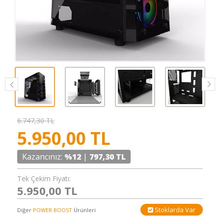
6.747,30 TL
5.950,00
TL
Kazancınız:
%12
|
797,30 TL
Tek Çekim Fiyatı:
5.950,00 TL
Stoklarda Var
Diğer
POWER BOOST
Ürünleri