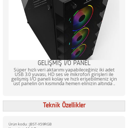
GELİŞMİŞ I/O PANEL
Süper hızlı veri aktarımı yapabileceğiniz iki adet
USB 3.0 yuvası, HD ses ve mikrofon girişleri ile
gelişmiş I/O paneli kolay ve hızlı erişebilmeniz için
üst panelin ön kısmında hemen elinizin altında ..
Teknik Özellikler
Ürün kodu : JBST-X59RGB