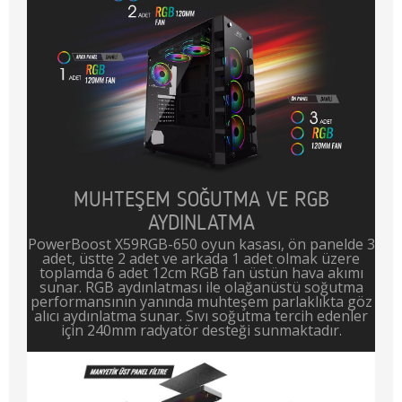
MUHTEŞEM SOĞUTMA VE RGB
AYDINLATMA
PowerBoost X59RGB-650 oyun kasası, ön panelde 3
adet, üstte 2 adet ve arkada 1 adet olmak üzere
toplamda 6 adet 12cm RGB fan üstün hava akımı
sunar. RGB aydınlatması ile olağanüstü soğutma
performansının yanında muhteşem parlaklıkta göz
alıcı aydınlatma sunar. Sıvı soğutma tercih edenler
için 240mm radyatör desteği sunmaktadır.