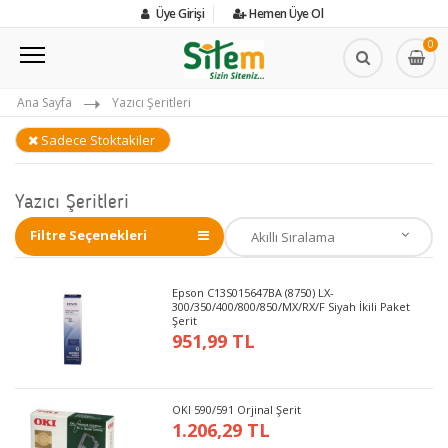
Üye Girişi
Hemen Üye Ol
0
Ana Sayfa
Yazıcı Şeritleri
Sadece Stoktakiler
Yazıcı Şeritleri
Filtre Seçenekleri
Epson C13S015647BA (8750) LX-
300/350/400/800/850/MX/RX/F Siyah İkili Paket
Şerit
951,99 TL
OKI 590/591 Orjinal Şerit
1.206,29 TL