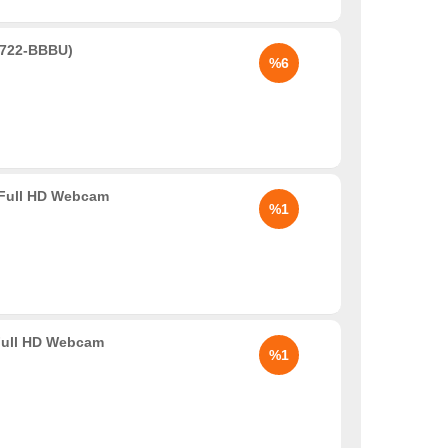
722-BBBU)
%6
 Full HD Webcam
%1
 Full HD Webcam
%1