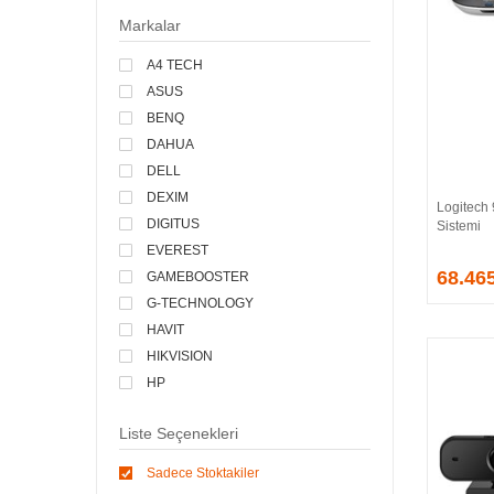
Markalar
A4 TECH
ASUS
BENQ
DAHUA
DELL
DEXIM
Logitech
DIGITUS
Sistemi
EVEREST
68.46
GAMEBOOSTER
G-TECHNOLOGY
HAVIT
HIKVISION
HP
LENOVO
Liste Seçenekleri
LOGITECH
MICROCASE
Sadece Stoktakiler
MICROSOFT