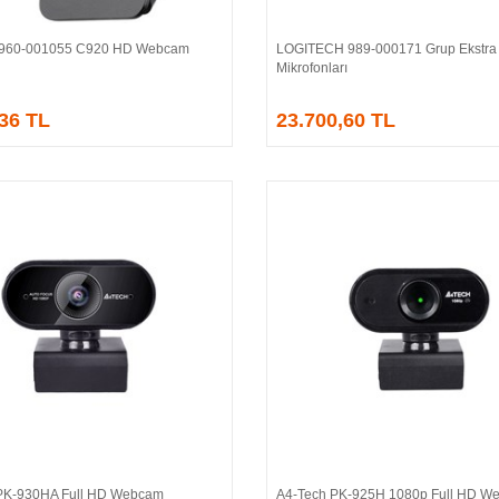
h 960-001055 C920 HD Webcam
LOGITECH 989-000171 Grup Ekstra
Sepete Ekle
Sepete Ekle
Mikrofonları
,36 TL
23.700,60 TL
PK-930HA Full HD Webcam
A4-Tech PK-925H 1080p Full HD W
Sepete Ekle
Sepete Ekle