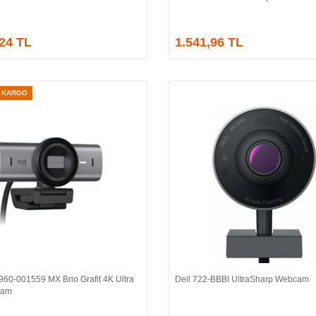
,24 TL
1.541,96 TL
Z KARGO
960-001559 MX Brio Grafit 4K Ultra
Dell 722-BBBI UltraSharp Webcam
Sepete Ekle
Sepete Ekle
cam