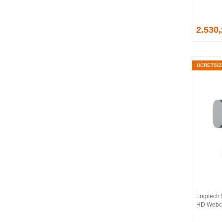
2.530
ÜCRETSİ
Logitech 
HD Web