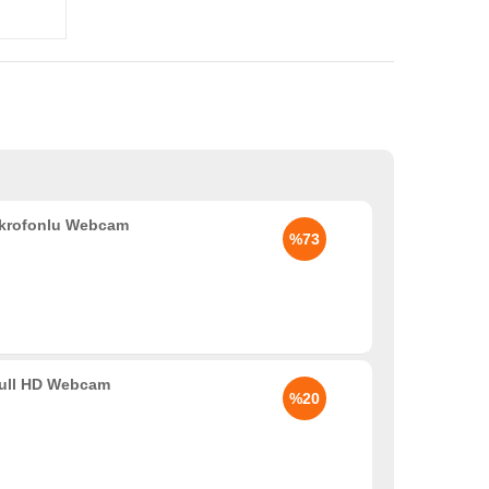
ikrofonlu Webcam
%73
 Full HD Webcam
%20