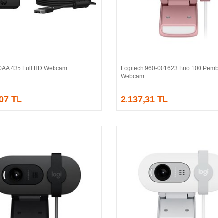
0AA 435 Full HD Webcam
Logitech 960-001623 Brio 100 Pemb
Sepete Ekle
Sepete Ekle
Webcam
,07 TL
2.137,31 TL