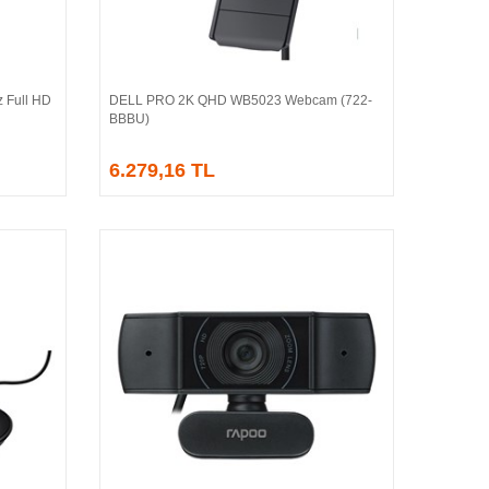
 Full HD
DELL PRO 2K QHD WB5023 Webcam (722-
Sepete Ekle
BBBU)
6.279,16 TL