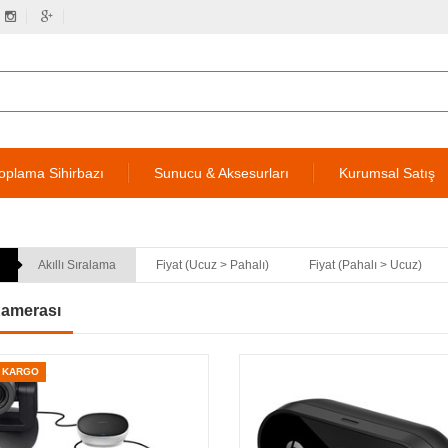
oplama Sihirbazı
Sunucu & Aksesurları
Kurumsal Satış
Akıllı Sıralama
Fiyat (Ucuz > Pahalı)
Fiyat (Pahalı > Ucuz)
amerası
Z KARGO