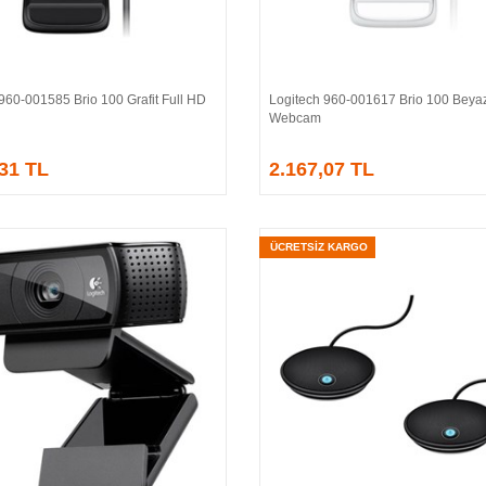
960-001585 Brio 100 Grafit Full HD
Logitech 960-001617 Brio 100 Beyaz
Sepete Ekle
Sepete Ekle
Webcam
,31 TL
2.167,07 TL
ÜCRETSİZ KARGO