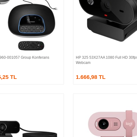
 960-001057 Group Konferans
HP 325 53X27AA 1080 Full HD 30fp
Sepete Ekle
Sepete Ekle
Webcam
5,25 TL
1.666,98 TL