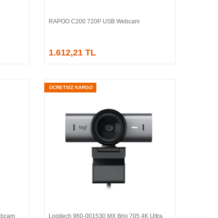
RAPOO C200 720P USB Webcam
Sepete Ekle
1.612,21 TL
ÜCRETSİZ KARGO
ebcam
Logitech 960-001530 MX Brio 705 4K Ultra
Sepete Ekle