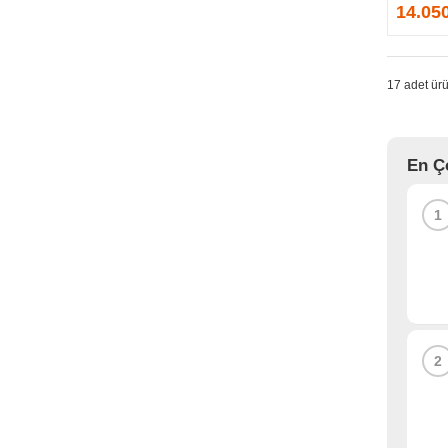
14.05
17 adet ürü
En Ç
1
2