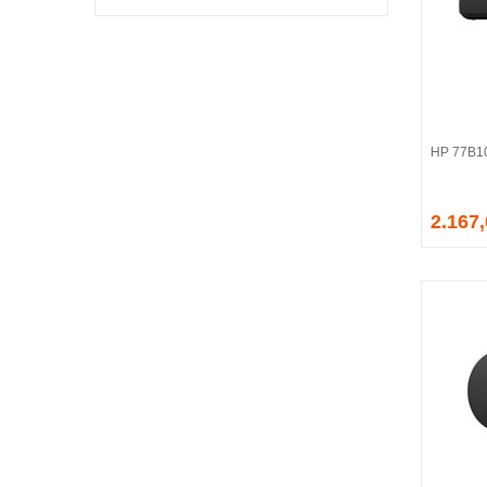
OSMART
QUADRO
RAPOO
RAZER
REDRAGON
TANIX
HP 77B1
TRUST
2.167