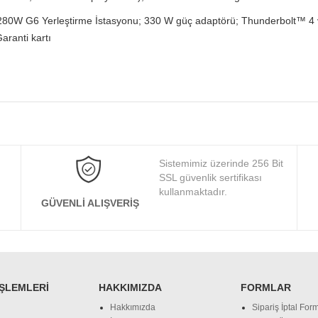
280W G6 Yerleştirme İstasyonu; 330 W güç adaptörü; Thunderbolt™ 4 v
Garanti kartı
Sistemimiz üzerinde 256 Bit
SSL güvenlik sertifikası
kullanmaktadır.
GÜVENLI ALIŞVERIŞ
İŞLEMLERI
HAKKIMIZDA
FORMLAR
Hakkımızda
Sipariş İptal Form