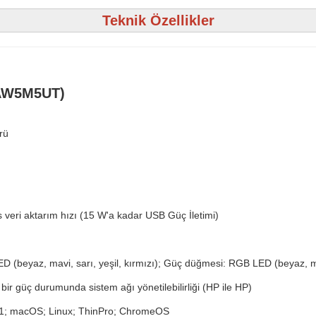
Teknik Özellikler
(AW5M5UT)
rü
eri aktarım hızı (15 W'a kadar USB Güç İletimi)
beyaz, mavi, sarı, yeşil, kırmızı); Güç düğmesi: RGB LED (beyaz, mavi
bir güç durumunda sistem ağı yönetilebilirliği (HP ile HP)
1; macOS; Linux; ThinPro; ChromeOS