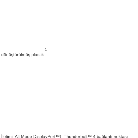
1
i dönüştürülmüş plastik
etimi, Alt Mode DisplayPort™); Thunderbolt™ 4 bağlantı noktası