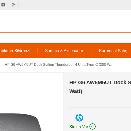
oplama Sihirbazı
Sunucu & Aksesurları
Kurumsal Satış
HP G6 AW5M5UT Dock Station Thunderbolt 4 Ultra Type-C (280 W...
HP G6 AW5M5UT Dock Sta
Watt)
Stokta Var