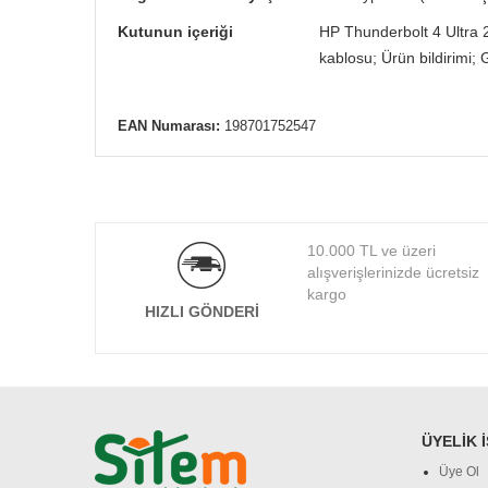
Kutunun içeriği
HP Thunderbolt 4 Ultra 
kablosu; Ürün bildirimi; 
EAN Numarası:
198701752547
10.000 TL ve üzeri
alışverişlerinizde ücretsiz
kargo
HIZLI GÖNDERI
ÜYELIK 
Üye Ol