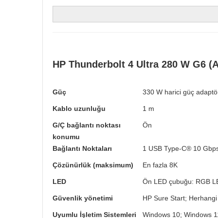
HP Thunderbolt 4 Ultra 280 W G6 
Güç
330 W harici güç adaptö
Kablo uzunluğu
1 m
G/Ç bağlantı noktası
Ön
konumu
Bağlantı Noktaları
1 USB Type-C® 10 Gbps v
Çözünürlük (maksimum)
En fazla 8K
LED
Ön LED çubuğu: RGB LED (
Güvenlik yönetimi
HP Sure Start; Herhangi 
Uyumlu İşletim Sistemleri
Windows 10; Windows 1