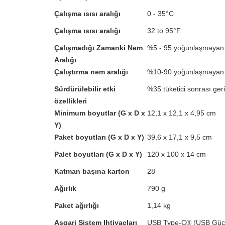
Çalışma ısısı aralığı
0 - 35°C
Çalışma ısısı aralığı
32 to 95°F
Çalışmadığı Zamanki Nem
%5 - 95 yoğunlaşmayan
Aralığı
Çalıştırma nem aralığı
%10-90 yoğunlaşmayan
Sürdürülebilir etki
%35 tüketici sonrası ger
özellikleri
Minimum boyutlar (G x D x
12,1 x 12,1 x 4,95 cm
Y)
Paket boyutları (G x D x Y)
39,6 x 17,1 x 9,5 cm
Palet boyutları (G x D x Y)
120 x 100 x 14 cm
Katman başına karton
28
Ağırlık
790 g
Paket ağırlığı
1,14 kg
Asgari Sistem Ihtiyaçları
USB Type-C® (USB Güç İl