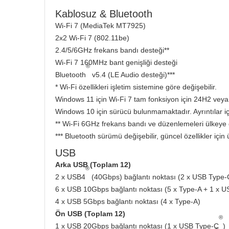
Kablosuz & Bluetooth
Wi-Fi 7 (MediaTek MT7925)
2x2 Wi-Fi 7 (802.11be)
2.4/5/6GHz frekans bandı desteği**
Wi-Fi 7 160MHz bant genişliği desteği
®
Bluetooth
v5.4 (LE Audio desteği)***
* Wi-Fi özellikleri işletim sistemine göre değişebilir.
Windows 11 için Wi-Fi 7 tam fonksiyon için 24H2 vey
Windows 10 için sürücü bulunmamaktadır. Ayrıntılar içi
** Wi-Fi 6GHz frekans bandı ve düzenlemeleri ülkeye g
*** Bluetooth sürümü değişebilir, güncel özellikler için 
USB
Arka USB (Toplam 12)
®
2 x USB4
(40Gbps) bağlantı noktası (2 x USB Type-
6 x USB 10Gbps bağlantı noktası (5 x Type-A + 1 x 
4 x USB 5Gbps bağlantı noktası (4 x Type-A)
Ön USB (Toplam 12)
®
1 x USB 20Gbps bağlantı noktası (1 x USB Type-C
)