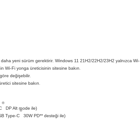
a daha yeni sürüm gerektirir. Windows 11 21H2/22H2/23H2 yalnızca Wi-F
n Wi-Fi yonga üreticisinin sitesine bakın.
öre değişebilir.
üretici sitesine bakın.
®
C
DP Alt mode ile)
®
USB Type-C
30W PD** desteği ile)