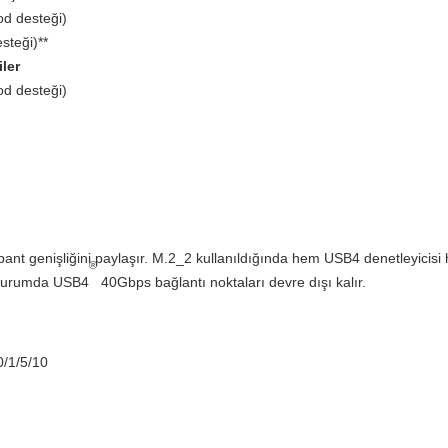
d desteği)
steği)**
ler
d desteği)
bant genişliğini paylaşır. M.2_2 kullanıldığında hem USB4 denetleyici
®
 durumda USB4
40Gbps bağlantı noktaları devre dışı kalır.
0/1/5/10