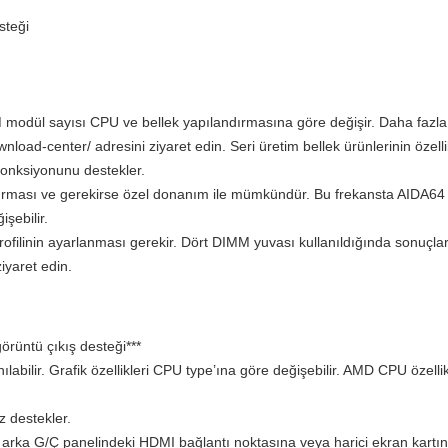
steği
M modül sayısı CPU ve bellek yapılandırmasına göre değişir. Daha fazla 
oad-center/ adresini ziyaret edin. Seri üretim bellek ürünlerinin özellik
onksiyonunu destekler.
rması ve gerekirse özel donanım ile mümkündür. Bu frekansta AIDA64 be
şebilir.
ilinin ayarlanması gerekir. Dört DIMM yuvası kullanıldığında sonuçlar et
iyaret edin.
örüntü çıkış desteği***
anılabilir. Grafik özellikleri CPU type’ına göre değişebilir. AMD CPU özelli
 destekler.
n arka G/Ç panelindeki HDMI bağlantı noktasına veya harici ekran kartı