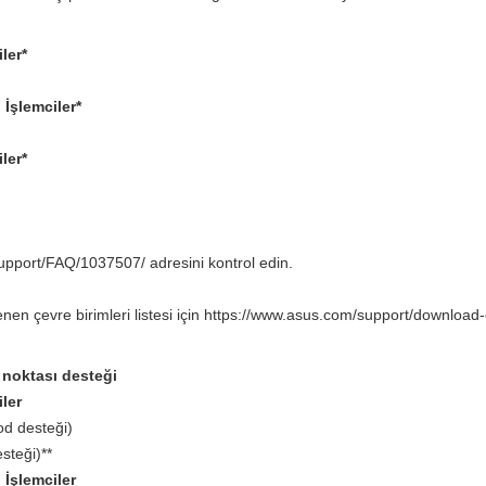
ler*
İşlemciler*
ler*
support/FAQ/1037507/ adresini kontrol edin.
nen çevre birimleri listesi için https://www.asus.com/support/download-
 noktası desteği
ler
d desteği)
steği)**
İşlemciler