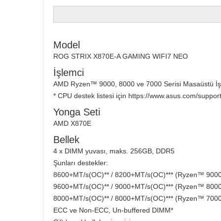
Model
ROG STRIX X870E-A GAMING WIFI7 NEO
İşlemci
AMD Ryzen™ 9000, 8000 ve 7000 Serisi Masaüstü İşl
* CPU destek listesi için https://www.asus.com/suppor
Yonga Seti
AMD X870E
Bellek
4 x DIMM yuvası, maks. 256GB, DDR5
Şunları destekler:
8600+MT/s(OC)** / 8200+MT/s(OC)*** (Ryzen™ 9000 Se
9600+MT/s(OC)** / 9000+MT/s(OC)*** (Ryzen™ 8000 Se
8000+MT/s(OC)** / 8000+MT/s(OC)*** (Ryzen™ 7000 Se
ECC ve Non-ECC, Un-buffered DIMM*