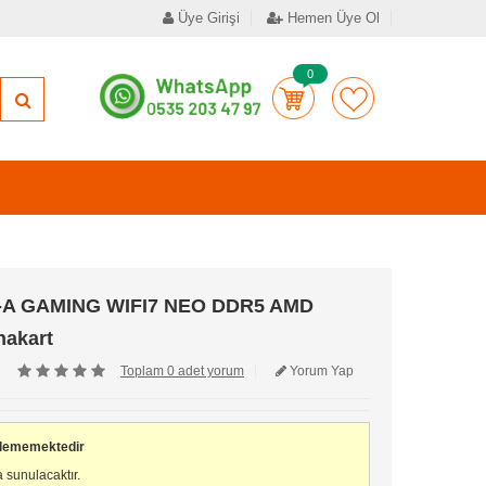
Üye Girişi
Hemen Üye Ol
0
-A GAMING WIFI7 NEO DDR5 AMD
nakart
Toplam 0 adet yorum
Yorum Yap
ilememektedir
 sunulacaktır.