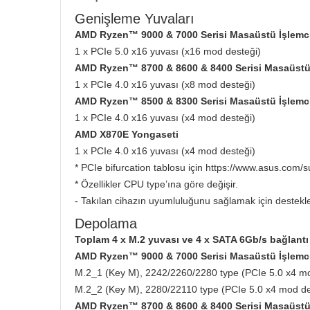
Genişleme Yuvaları
AMD Ryzen™ 9000 & 7000 Serisi Masaüstü İşlemci
1 x PCIe 5.0 x16 yuvası (x16 mod desteği)
AMD Ryzen™ 8700 & 8600 & 8400 Serisi Masaüstü 
1 x PCIe 4.0 x16 yuvası (x8 mod desteği)
AMD Ryzen™ 8500 & 8300 Serisi Masaüstü İşlemci
1 x PCIe 4.0 x16 yuvası (x4 mod desteği)
AMD X870E Yongaseti
1 x PCIe 4.0 x16 yuvası (x4 mod desteği)
* PCIe bifurcation tablosu için https://www.asus.com/
* Özellikler CPU type’ına göre değişir.
- Takılan cihazın uyumluluğunu sağlamak için destekle
Depolama
Toplam 4 x M.2 yuvası ve 4 x SATA 6Gb/s bağlantı
AMD Ryzen™ 9000 & 7000 Serisi Masaüstü İşlemci
M.2_1 (Key M), 2242/2260/2280 type (PCIe 5.0 x4 mo
M.2_2 (Key M), 2280/22110 type (PCIe 5.0 x4 mod de
AMD Ryzen™ 8700 & 8600 & 8400 Serisi Masaüstü 