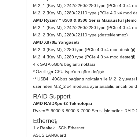
M.2_1 (Key M), 2242/2260/2280 type (PCIe 4.0 x4 mo
M.2_2 (Key M), 2280/22110 type (PCIe 4.0 x4 mod de
AMD Ryzen™ 8500 & 8300 Serisi Masaüstü İşlemci
M.2_1 (Key M), 2242/2260/2280 type (PCIe 4.0 x4 mo
M.2_2 (Key M), 2280/22110 type (desteklenmez)
AMD X870E Yongaseti
M.2_3 (Key M), 2280 type (PCIe 4.0 x4 mod desteği)
M.2_4 (Key M), 2280 type (PCIe 4.0 x4 mod desteği)
4 x SATA 6Gb/s bağlantı noktası
* Özellikler CPU type’ına göre değişir.
®
** USB4
40Gbps bağlantı noktaları ile M.2_2 yuvası 
üzerinden M.2_2 x4 moduna ayarlanabilir, ancak bu
RAID Support
AMD RAIDXpert2 Teknolojisi
Ryzen™ 9000 & 8000 & 7000 Serisi İşlemciler: RAID 
Ethernet
®
1 x Realtek
5Gb Ethernet
ASUS LANGuard