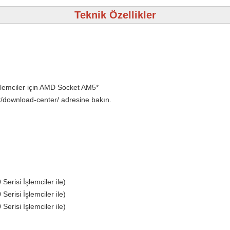
Teknik Özellikler
emciler için AMD Socket AM5*
t/download-center/ adresine bakın.
risi İşlemciler ile)
risi İşlemciler ile)
risi İşlemciler ile)