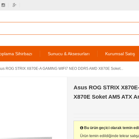
oplama Sihirbazı
Sunucu & Aksesurları
Kurumsal Satış
sus ROG STRIX X870E-A GAMING WIFI7 NEO DDR5 AMD X870E Soket...
Asus ROG STRIX X870E
X870E Soket AM5 ATX A
Bu ürün geçici olarak temin ed
Ürün temin edildiğinde tekrar satışa