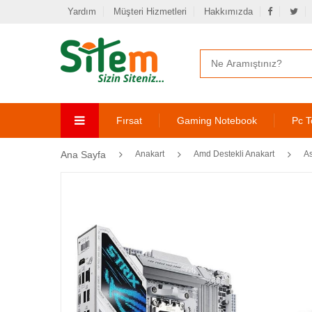
Yardım
Müşteri Hizmetleri
Hakkımızda
Fırsat
Gaming Notebook
Pc T
Ana Sayfa
Anakart
Amd Destekli Anakart
A