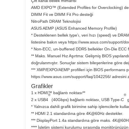
Çift kanal bellek mimarisi
AMD EXPO™ (Extended Profiles for Overclocking) de
DIMM Fit ve DIMM Fit Pro desteği
NitroPath DRAM Teknolojisi
ASUS AEMP (ASUS Enhanced Memory Profile)
* Desteklenen bellek type’ı, veri hızı (speed) ve DRA
listesine bakın veya https://www.asus.com/support/downl
* Non-ECC, un-buffered DDR5 bellekler On-Die ECC f
** Maks. Manuel Hız Aşırtma: Gelişmiş BIOS yapılandı
doğrulanmıştır. Sonuçlar sistem bileşenlerine göre deği
*** XMP/EXPO/AEMP profilleri için BIOS performans prof
https://www.asus.com/support/faq/1042256/ adresini z
Grafikler
1 x HDMI™ bağlantı noktası**
®
®
2 x USB4
(40Gbps) bağlantı noktası, USB Type-C
g
* Yalnızca dahili grafik birimine sahip işlemcilerle kull
** HDMI 2.1 standardına göre 4K@60Hz destekler.
*** DisplayPort 1.4a standardına göre maks. 4K@60Hz
**** İşletim sistemi kurulumu sırasında monitörünüzü